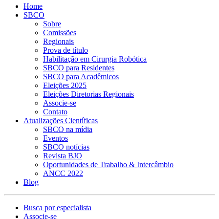
Home
SBCO
Sobre
Comissões
Regionais
Prova de título
Habilitação em Cirurgia Robótica
SBCO para Residentes
SBCO para Acadêmicos
Eleições 2025
Eleições Diretorias Regionais
Associe-se
Contato
Atualizações Científicas
SBCO na mídia
Eventos
SBCO notícias
Revista BJO
Oportunidades de Trabalho & Intercâmbio
ANCC 2022
Blog
Busca por especialista
Associe-se