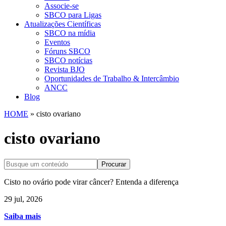
Associe-se
SBCO para Ligas
Atualizações Científicas
SBCO na mídia
Eventos
Fóruns SBCO
SBCO notícias
Revista BJO
Oportunidades de Trabalho & Intercâmbio
ANCC
Blog
HOME
»
cisto ovariano
cisto ovariano
Procurar
Cisto no ovário pode virar câncer? Entenda a diferença
29 jul, 2026
Saiba mais