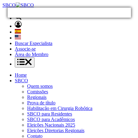
SBCO
Buscar Especialista
Associe-se
Área do Membro
Home
SBCO
Quem somos
Comissões
Regionais
Prova de título
Habilitação em Cirurgia Robótica
SBCO para Residentes
SBCO para Acadêmicos
Eleições Nacionais 2025
Eleições Diretorias Regionais
Contato