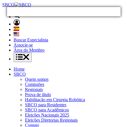
SBCO
Buscar Especialista
Associe-se
Área do Membro
Home
SBCO
Quem somos
Comissões
Regionais
Prova de título
Habilitação em Cirurgia Robótica
SBCO para Residentes
SBCO para Acadêmicos
Eleições Nacionais 2025
Eleições Diretorias Regionais
Contato