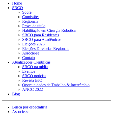
Home
SBCO
Sobre
Comissões
Regionais
Prova de título
Habilitação em Cirurgia Robótica
SBCO para Residentes
SBCO para Acadêmicos
Eleições 2025
Eleições Diretorias Regionais
Associe-se
Contato
Atualizações Científicas
SBCO na mídia
Eventos
SBCO notícias
Revista BJO
Oportunidades de Trabalho & Intercâmbio
ANCC 2022
Blog
Busca por especialista
Associe-se