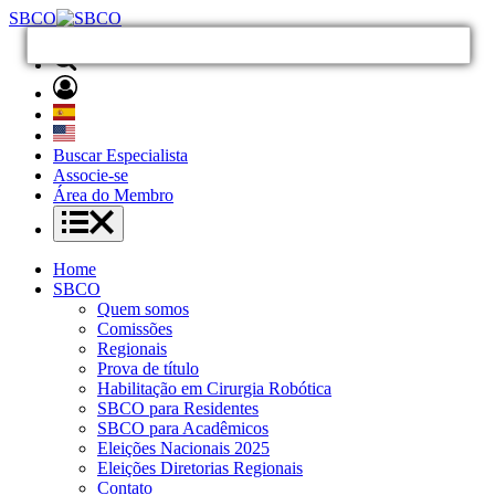
SBCO
Buscar Especialista
Associe-se
Área do Membro
Home
SBCO
Quem somos
Comissões
Regionais
Prova de título
Habilitação em Cirurgia Robótica
SBCO para Residentes
SBCO para Acadêmicos
Eleições Nacionais 2025
Eleições Diretorias Regionais
Contato