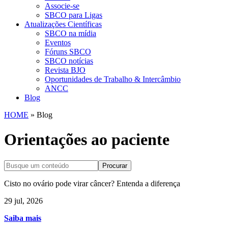
Associe-se
SBCO para Ligas
Atualizações Científicas
SBCO na mídia
Eventos
Fóruns SBCO
SBCO notícias
Revista BJO
Oportunidades de Trabalho & Intercâmbio
ANCC
Blog
HOME
»
Blog
Orientações
ao paciente
Procurar
Cisto no ovário pode virar câncer? Entenda a diferença
29 jul, 2026
Saiba mais