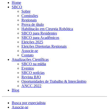
Home
SBCO
Sobre
Comissões
Regionais
Prova de título
Habilitação em Cirurgia Robótica
SBCO para Residentes
SBCO para Acadêmicos
Eleições 2025
Eleições Diretorias Regionais
Associe-se
Contato
Atualizações Científicas
SBCO na mídia
Eventos
SBCO notícias
Revista BJO
Oportunidades de Trabalho & Intercâmbio
ANCC 2022
Blog
Busca por especialista
Associe-se