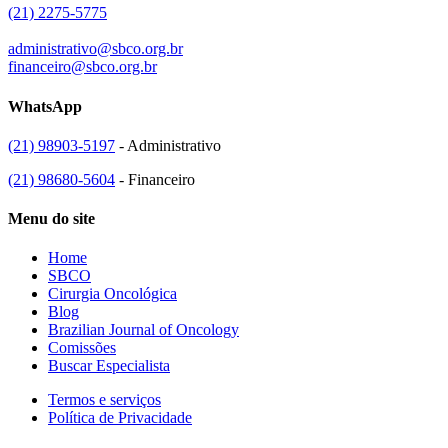
(21) 2275-5775
administrativo@sbco.org.br
financeiro@sbco.org.br
WhatsApp
(21) 98903-5197
- Administrativo
(21) 98680-5604
- Financeiro
Menu do site
Home
SBCO
Cirurgia Oncológica
Blog
Brazilian Journal of Oncology
Comissões
Buscar Especialista
Termos e serviços
Política de Privacidade