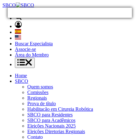
SBCO
Buscar Especialista
Associe-se
Área do Membro
Home
SBCO
Quem somos
Comissões
Regionais
Prova de título
Habilitação em Cirurgia Robótica
SBCO para Residentes
SBCO para Acadêmicos
Eleições Nacionais 2025
Eleições Diretorias Regionais
Contato