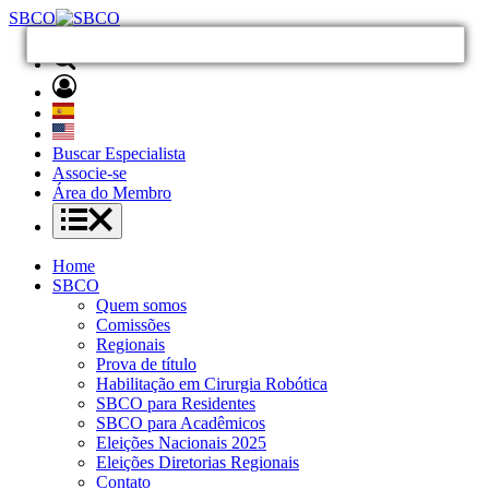
SBCO
Buscar Especialista
Associe-se
Área do Membro
Home
SBCO
Quem somos
Comissões
Regionais
Prova de título
Habilitação em Cirurgia Robótica
SBCO para Residentes
SBCO para Acadêmicos
Eleições Nacionais 2025
Eleições Diretorias Regionais
Contato