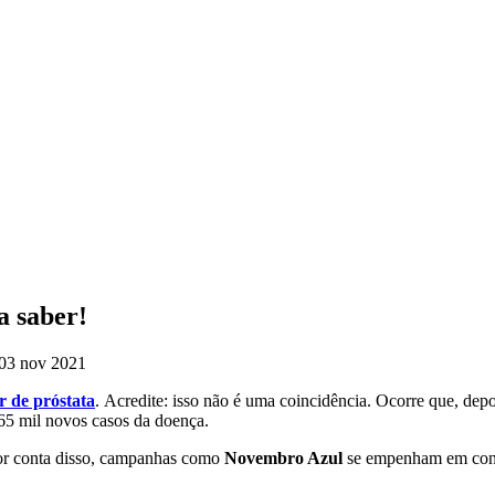
a saber!
3 nov 2021
r de próstata
. Acredite: isso não é uma coincidência. Ocorre que, dep
65 mil novos casos da doença.
Por conta disso, campanhas como
Novembro Azul
se empenham em consc