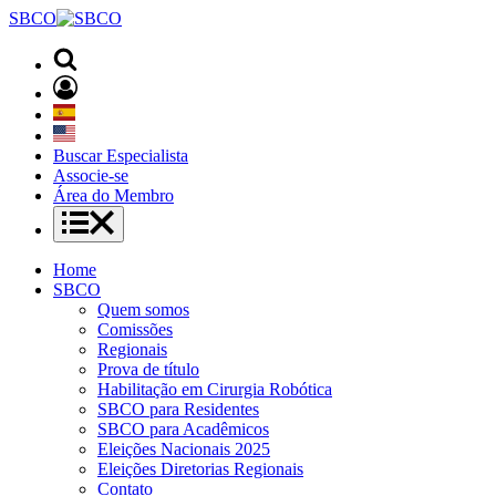
SBCO
Buscar Especialista
Associe-se
Área do Membro
Home
SBCO
Quem somos
Comissões
Regionais
Prova de título
Habilitação em Cirurgia Robótica
SBCO para Residentes
SBCO para Acadêmicos
Eleições Nacionais 2025
Eleições Diretorias Regionais
Contato