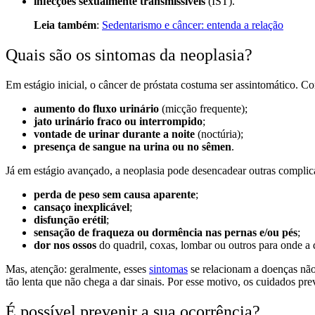
infecções sexualmente transmissíveis
(IST).
Leia também
:
Sedentarismo e câncer: entenda a relação
Quais são os sintomas da neoplasia?
Em estágio inicial, o câncer de próstata costuma ser assintomático.
aumento do fluxo urinário
(micção frequente);
jato urinário fraco ou interrompido
;
vontade de urinar durante a noite
(noctúria);
presença de sangue na urina ou no sêmen
.
Já em estágio avançado, a neoplasia pode desencadear outras compli
perda de peso sem causa aparente
;
cansaço inexplicável
;
disfunção erétil
;
sensação de fraqueza ou dormência nas pernas e/ou pés
;
dor nos ossos
do quadril, coxas, lombar ou outros para onde a 
Mas, atenção: geralmente, esses
sintomas
se relacionam a doenças nã
tão lenta que não chega a dar sinais. Por esse motivo, os cuidados pr
É possível prevenir a sua ocorrência?