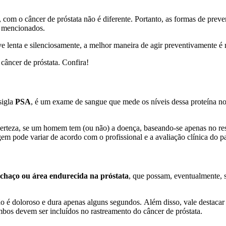
 com o câncer de próstata não é diferente. Portanto, as formas de pre
te mencionados.
e lenta e silenciosamente, a melhor maneira de agir preventivamente 
câncer de próstata. Confira!
sigla
PSA
, é um exame de sangue que mede os níveis dessa proteína no
 certeza, se um homem tem (ou não) a doença, baseando-se apenas no res
m pode variar de acordo com o profissional e a avaliação clínica do pa
chaço ou área endurecida na próstata
, que possam, eventualmente, 
o é doloroso e dura apenas alguns segundos. Além disso, vale destacar
os devem ser incluídos no rastreamento do câncer de próstata.