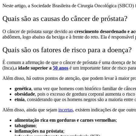
Neste artigo, a Sociedade Brasileira de Cirurgia Oncológica (SBCO) fa
Quais são as causas do câncer de próstata?
O câncer de próstata surge devido ao
crescimento desordenado e ace
abdômen, logo abaixo da bexiga e à frente do reto. Ela é responsável p
Quais são os fatores de risco para a doença?
É comum a afirmação de que o câncer de próstata é uma doença de home
(Inca),a
idade superior a
50 anos
é um importante fator de risco par
Além disso, há outros pontos de atenção, que podem levar à maior pro
genética
, uma vez que homens com histórico familiar de câncer 
obesidade
, pois o excesso de gordura corporal aumenta o risco
etnia
, considerando que os homens negros são a maioria entre o
Além disso, ainda que sejam
incertas
, existem indicações de que outr
alimentação rica em gorduras e carnes vermelhas
;
tabagismo
;
inflamações na próstata
;