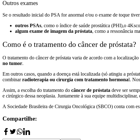
Outros exames
Se o resultado inicial do PSA for anormal e/ou o exame de toque tive
outros PSAs
, como o índice de saúde prostática (PHI),o 4Ksco
algum exame de imagem da próstata
, como a ressonância mag
Como é o tratamento do câncer de próstata?
O tratamento do câncer de próstata varia de acordo com a localização
no tumor
.
Em outros casos, quando a doença está localizada (só atingiu a prósta
combinar
radioterapia ou cirurgia com tratamento hormona
l. No
Assim, a escolha do tratamento do
câncer de próstata
deve ser sempr
e cirúrgico dessa neoplasia. Juntamente à sua equipe multidisciplinar, 
A Sociedade Brasileira de Cirurgia Oncológica (SBCO) conta com espec
Compartilhe: