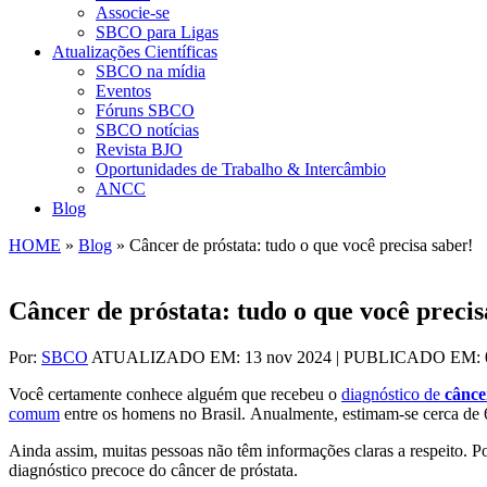
Associe-se
SBCO para Ligas
Atualizações Científicas
SBCO na mídia
Eventos
Fóruns SBCO
SBCO notícias
Revista BJO
Oportunidades de Trabalho & Intercâmbio
ANCC
Blog
HOME
»
Blog
»
Câncer de próstata: tudo o que você precisa saber!
Câncer de próstata: tudo o que você precis
Por:
SBCO
ATUALIZADO EM: 13 nov 2024 | PUBLICADO EM: 0
Você certamente conhece alguém que recebeu o
diagnóstico de
cânce
comum
entre os homens no Brasil. Anualmente, estimam-se cerca de 
Ainda assim, muitas pessoas não têm informações claras a respeito. 
diagnóstico precoce do câncer de próstata.