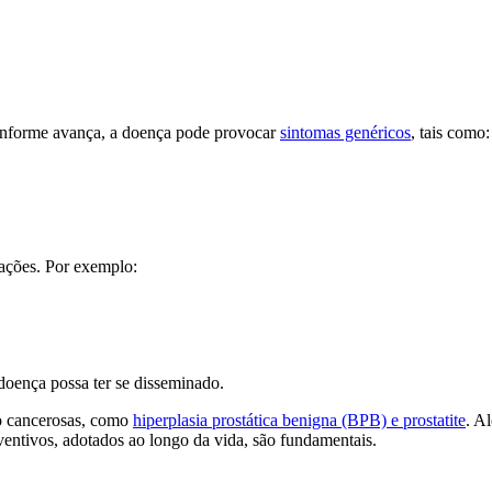
 Conforme avança, a doença pode provocar
sintomas genéricos
, tais como:
cações. Por exemplo:
doença possa ter se disseminado.
o cancerosas, como
hiperplasia prostática benigna (BPB) e prostatite
. A
eventivos, adotados ao longo da vida, são fundamentais.