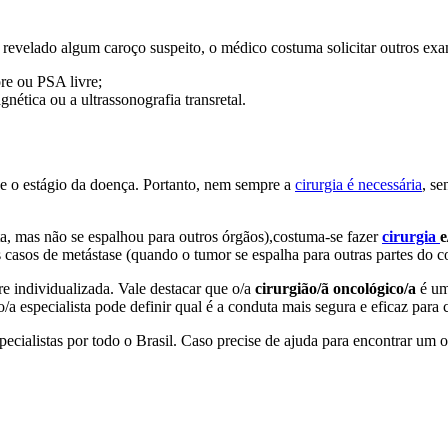
r revelado algum caroço suspeito, o médico costuma solicitar outros e
re ou PSA livre;
nética ou a ultrassonografia transretal.
 e o estágio da doença. Portanto, nem sempre a
cirurgia é necessária
, se
ta, mas não se espalhou para outros órgãos),costuma-se fazer
cirurgia
e
s casos de metástase (quando o tumor se espalha para outras partes do c
e individualizada. Vale destacar que o/a
cirurgião/ã oncológico/a
é um/
o/a especialista pode definir qual é a conduta mais segura e eficaz para 
ialistas por todo o Brasil. Caso precise de ajuda para encontrar um o