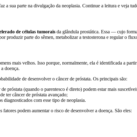
z a sua parte na divulgação da neoplasia. Continue a leitura e veja tudo
lerado de células tumorais
da glândula prostática. Essa — cujo forma
or produzir parte do sêmen, metabolizar a testosterona e regular o fluxo
ns mais velhos. Isso porque, normalmente, ela é identificada a partir
a a doença.
babilidade de desenvolver o câncer de próstata. Os principais são:
de próstata (quando o parentesco é direto) podem estar mais suscetívei
 de ter câncer de próstata avançado;
s diagnosticados com esse tipo de neoplasia.
os fatores podem aumentar o risco de desenvolver a doença. São eles: