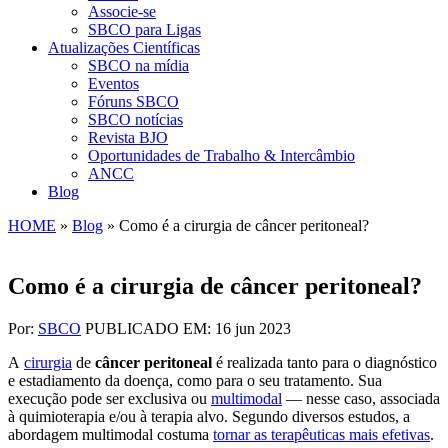
Associe-se
SBCO para Ligas
Atualizações Científicas
SBCO na mídia
Eventos
Fóruns SBCO
SBCO notícias
Revista BJO
Oportunidades de Trabalho & Intercâmbio
ANCC
Blog
HOME
»
Blog
»
Como é a cirurgia de câncer peritoneal?
Como é a cirurgia de câncer peritoneal?
Por:
SBCO
PUBLICADO EM: 16 jun 2023
A
cirurgia
de
câncer peritoneal
é realizada tanto para o diagnóstico
e estadiamento da doença, como para o seu tratamento. Sua
execução pode ser exclusiva ou
multimodal
— nesse caso, associada
à quimioterapia e/ou à terapia alvo. Segundo diversos estudos, a
abordagem multimodal costuma
tornar as terapêuticas mais efetivas
.