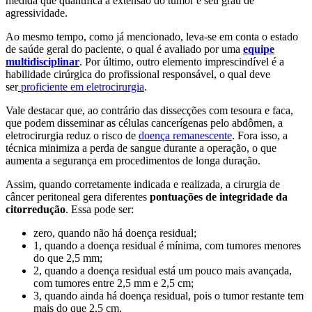
medida que quantifica a extensão do tumor e seu grau de
agressividade.
Ao mesmo tempo, como já mencionado, leva-se em conta o estado
de saúde geral do paciente, o qual é avaliado por uma
equipe
multidisciplinar
. Por último, outro elemento imprescindível é a
habilidade cirúrgica do profissional responsável, o qual deve
ser
proficiente em eletrocirurgia
.
Vale destacar que, ao contrário das dissecções com tesoura e faca,
que podem disseminar as células cancerígenas pelo abdômen, a
eletrocirurgia reduz o risco de
doença remanescente
. Fora isso, a
técnica minimiza a perda de sangue durante a operação, o que
aumenta a segurança em procedimentos de longa duração.
Assim, quando corretamente indicada e realizada, a cirurgia de
câncer peritoneal gera diferentes
pontuações de integridade da
citorredução
. Essa pode ser:
zero, quando não há doença residual;
1, quando a doença residual é mínima, com tumores menores
do que 2,5 mm;
2, quando a doença residual está um pouco mais avançada,
com tumores entre 2,5 mm e 2,5 cm;
3, quando ainda há doença residual, pois o tumor restante tem
mais do que 2,5 cm.