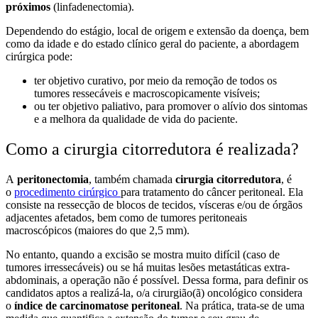
próximos
(linfadenectomia).
Dependendo do estágio, local de origem e extensão da doença, bem
como da idade e do estado clínico geral do paciente, a abordagem
cirúrgica pode:
ter objetivo curativo, por meio da remoção de todos os
tumores ressecáveis e macroscopicamente visíveis;
ou ter objetivo paliativo, para promover o alívio dos sintomas
e a melhora da qualidade de vida do paciente.
Como a cirurgia citorredutora é realizada?
A
peritonectomia
, também chamada
cirurgia citorredutora
, é
o
procedimento cirúrgico
para tratamento do câncer peritoneal. Ela
consiste na ressecção de blocos de tecidos, vísceras e/ou de órgãos
adjacentes afetados, bem como de tumores peritoneais
macroscópicos (maiores do que 2,5 mm).
No entanto, quando a excisão se mostra muito difícil (caso de
tumores irressecáveis) ou se há muitas lesões metastáticas extra-
abdominais, a operação não é possível. Dessa forma, para definir os
candidatos aptos a realizá-la, o/a cirurgião(ã) oncológico considera
o
índice de carcinomatose peritoneal
. Na prática, trata-se de uma