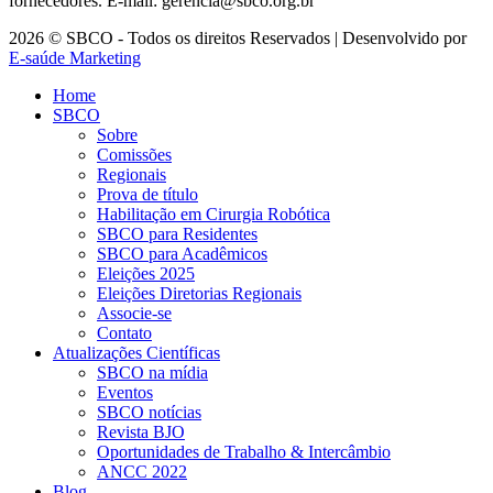
fornecedores. E-mail: gerencia@sbco.org.br
2026 © SBCO - Todos os direitos Reservados | Desenvolvido por
E-saúde Marketing
Home
SBCO
Sobre
Comissões
Regionais
Prova de título
Habilitação em Cirurgia Robótica
SBCO para Residentes
SBCO para Acadêmicos
Eleições 2025
Eleições Diretorias Regionais
Associe-se
Contato
Atualizações Científicas
SBCO na mídia
Eventos
SBCO notícias
Revista BJO
Oportunidades de Trabalho & Intercâmbio
ANCC 2022
Blog