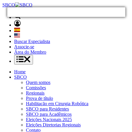
SBCO
Buscar Especialista
Associe-se
Área do Membro
Home
SBCO
Quem somos
Comissões
Regionais
Prova de título
Habilitação em Cirurgia Robótica
SBCO para Residentes
SBCO para Acadêmicos
Eleições Nacionais 2025
Eleições Diretorias Regionais
Contato